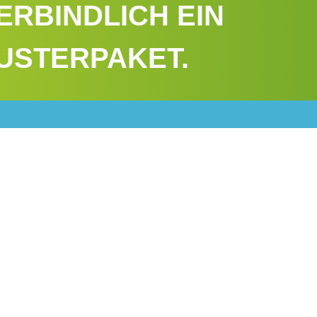
ERBINDLICH EIN
USTERPAKET.
TING
KSAMKEIT