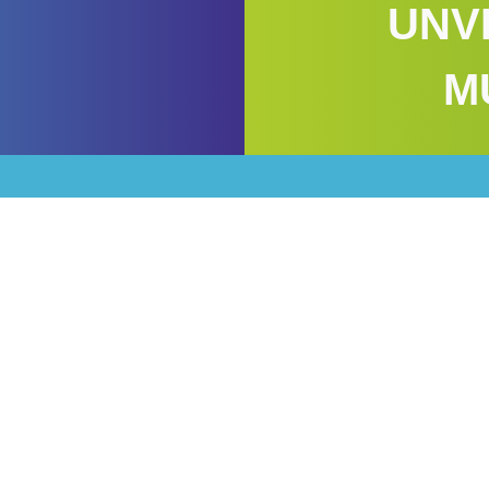
UNV
M
 IHR PRINTMARKE
REN SIE DIE WIR
CKKAMPAGNE …