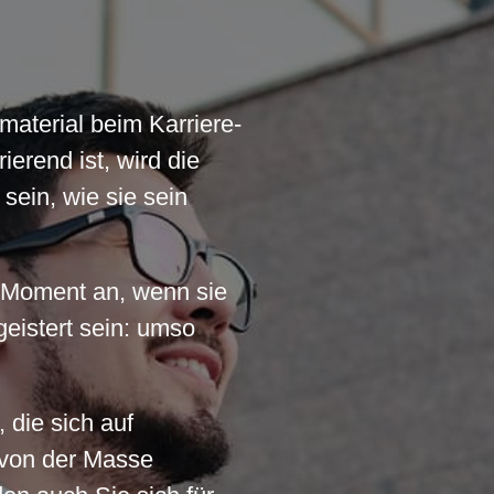
material beim Karriere-
ierend ist, wird die
sein, wie sie sein
 Moment an, wenn sie
geistert sein: umso
die sich auf
 von der Masse